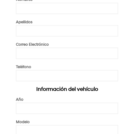
Serial del Motor *campo opcional*
Apellidos
Serial de Carrocería *campo opcional*
Correo Electrónico
Serial de Transmisión *campo opcional*
Teléfono
[select Transmisión "Manual" "Automática"]
Información del repuesto
Información del vehículo
Nombre del repuesto
Año
Número de parte
Modelo