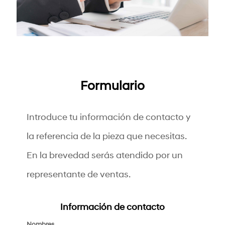
Teléfono
Información del vehículo
Año
Formulario
Modelo
Introduce tu información de contacto y
la referencia de la pieza que necesitas.
Placa
En la brevedad serás atendido por un
representante de ventas.
VIN *campo opcional*
Información de contacto
Nombres