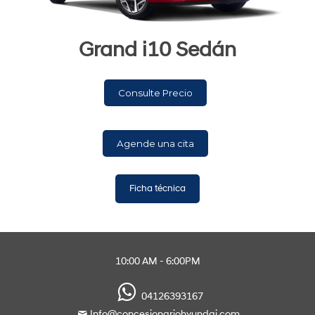
Grand i10 Sedán
Ficha técnica
10:00 AM - 6:00PM
Agende una cita
04126393167
Info@concesionariohyundai.com